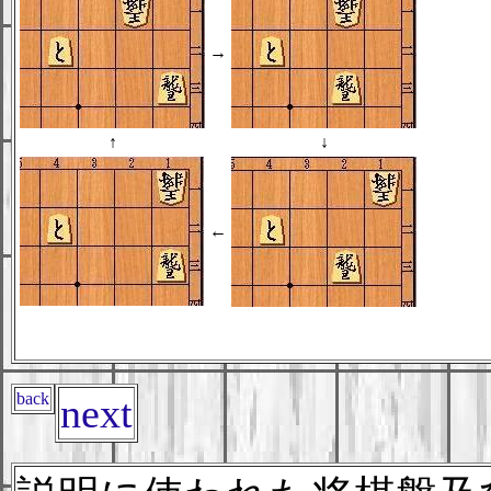
→
↑
↓
←
back
next