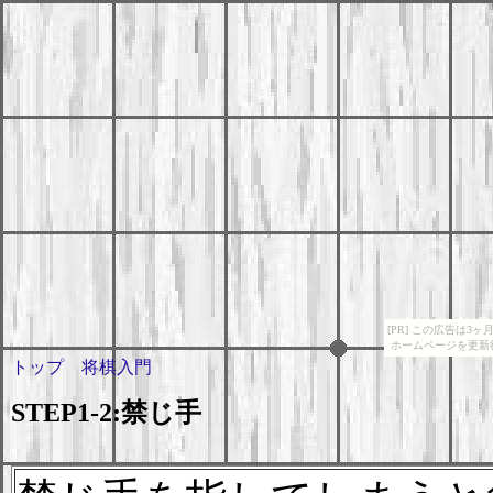
[PR] この広告は
ホームページを更新
トップ
将棋入門
STEP1-2:禁じ手