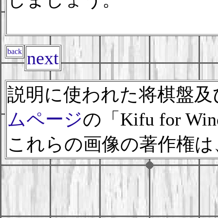
back
next
説明に使われた将棋盤及
ムページ
の「Kifu for 
これらの画像の著作権は