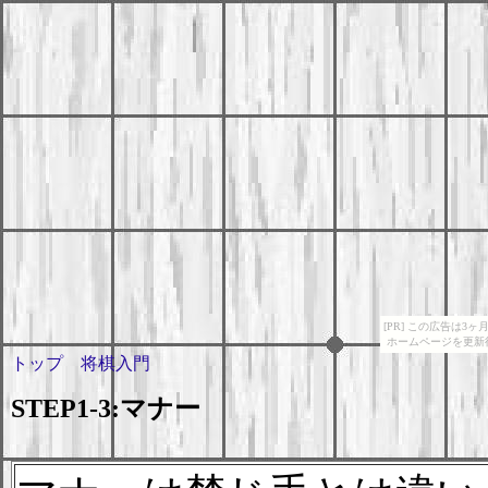
[PR] この広告は
ホームページを更新
トップ
将棋入門
STEP1-3:マナー