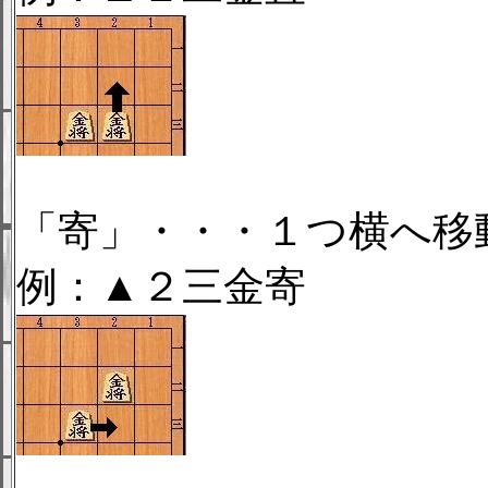
「寄」・・・１つ横へ移
例：▲２三金寄