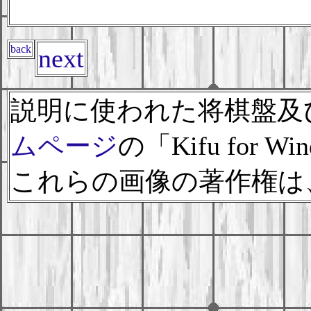
back
next
説明に使われた将棋盤及
ムページ
の「Kifu for 
これらの画像の著作権は