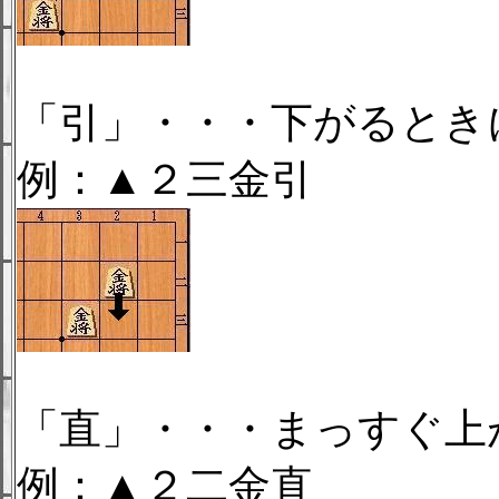
「引」・・・下がるとき
例：▲２三金引
「直」・・・まっすぐ上
例：▲２二金直