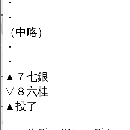
・
・
（中略）
・
・
▲７七銀
▽８六桂
▲投了