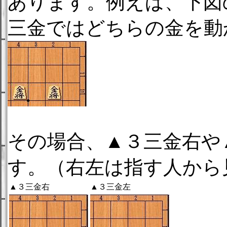
あります。例えば、下図
三金ではどちらの金を動
その場合、▲３三金右や
す。（右左は指す人から
▲３三金右
▲３三金左