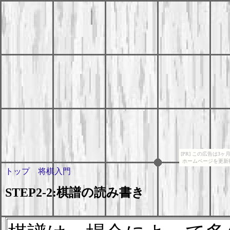
[PR] この広告は
ホームページを更新
トップ
将棋入門
STEP2-2:棋譜の読み書き