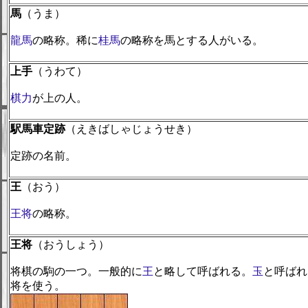
馬
（うま）
龍馬
の略称。稀に
桂馬
の略称を馬とする人がいる。
上手
（うわて）
棋力
が上の人。
駅馬車定跡
（えきばしゃじょうせき）
定跡の名前。
王
（おう）
王将
の略称。
王将
（おうしょう）
将棋の駒の一つ。一般的に
王
と略して呼ばれる。
玉
と呼ばれ
将を使う。