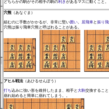
どちらかの駒がその相手の駒の
利き
があるマスに動くこと。
穴熊
（あなぐま）
組むのに手数がかかるが、非常に堅い
囲い
。
居飛車
と
振り飛
穴熊は振り飛車穴熊と呼ばれることがある。
アヒル戦法
（あひるせんぽう）
打ち
込みに強い形を維持したまま、相手と
大駒
交換すること
崩れ始めると簡単に崩れてしまう。。