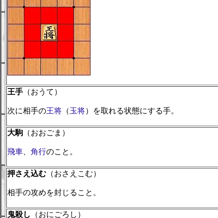
王手
（おうて）
次に相手の
王将
（
玉将
）を取れる状態にする手。
大駒
（おおごま）
飛車
、
角行
のこと。
押さえ込む
（おさえこむ）
相手の攻めを封じること。
鬼殺し
（おにごろし）