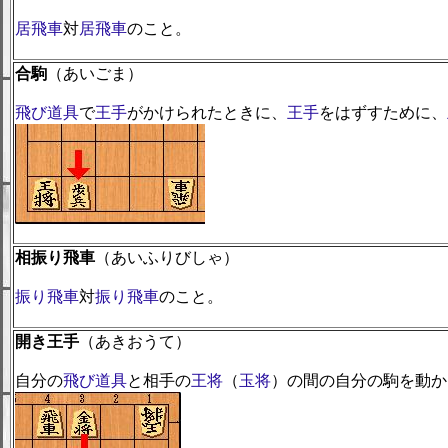
居飛車
対
居飛車
のこと。
合駒
（あいごま）
飛び道具
で
王手
がかけられたときに、
王手
をはずすために、
相振り飛車
（あいふりびしゃ）
振り飛車
対
振り飛車
のこと。
開き王手
（あきおうて）
自分の
飛び道具
と相手の
王将
（
玉将
）の間の自分の駒を動か