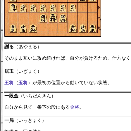
謝る
（あやまる）
そのまま互いに攻め続ければ、自分が負けるため、仕方なく
居玉
（いぎょく）
王将
（
玉将
）が最初の位置から動いていない状態。
一段金
（いちだんきん）
自分から見て一番下の段にある
金将
。
一局
（いっきょく）