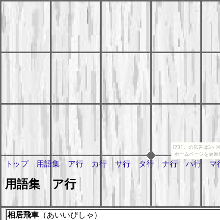
[PR] この広告は
ホームページを更新
トップ
用語集
ア行
カ行
サ行
タ行
ナ行
ハ行
マ
用語集 ア行
相居飛車
（あいいびしゃ）