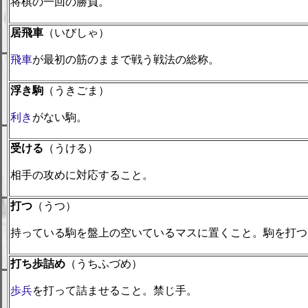
将棋の一回の勝負。
居飛車
（いびしゃ）
飛車
が最初の筋のままで戦う戦法の総称。
浮き駒
（うきごま）
利き
がない駒。
受ける
（うける）
相手の攻めに対応すること。
打つ
（うつ）
持っている駒を盤上の空いているマスに置くこと。駒を打つ
打ち歩詰め
（うちふづめ）
歩兵
を打って詰ませること。禁じ手。