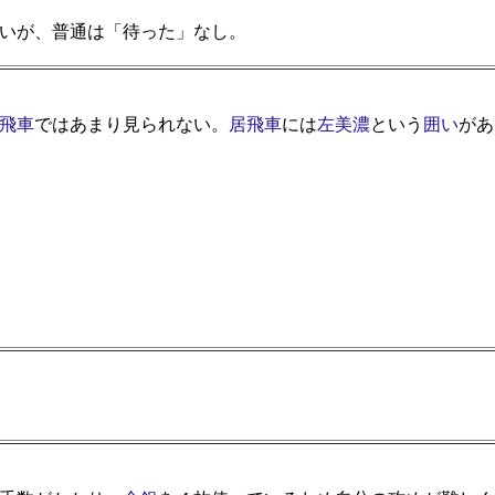
いが、普通は「待った」なし。
飛車
ではあまり見られない。
居飛車
には
左美濃
という
囲い
があ