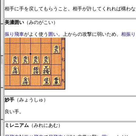
相手に手を戻してもらうこと。相手が許してくれれば構わな
美濃囲い
（みのがこい）
振り飛車
がよく使う
囲い
。上からの攻撃に弱いため、
相振り
妙手
（みょうしゅ）
良い手。
ミレニアム
（みれにあむ）