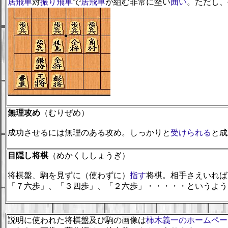
居飛車
対
振り飛車
で
居飛車
が組む非常に堅い
囲い
。ただし、
無理攻め
（むりぜめ）
成功させるには無理のある攻め。しっかりと
受けられる
と成
目隠し将棋
（めかくししょうぎ）
将棋盤、駒を見ずに（使わずに）
指す
将棋。相手さえいれば
「７六歩」、「３四歩」、「２六歩」・・・・・というよう
説明に使われた将棋盤及び駒の画像は
柿木義一のホームペー