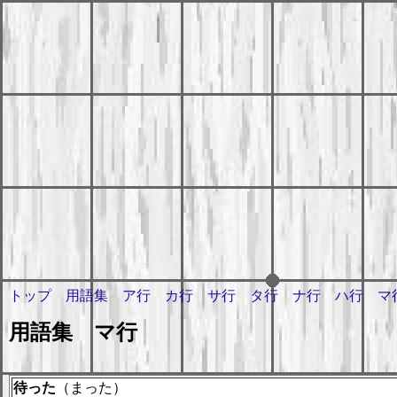
トップ
用語集
ア行
カ行
サ行
タ行
ナ行
ハ行
マ
用語集 マ行
待った
（まった）