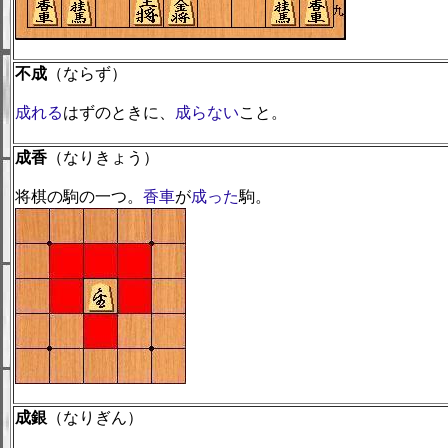
不成
（ならず）
成れる
はずのときに、
成らない
こと。
成香
（なりきょう）
将棋の駒の一つ。
香車
が
成った
駒。
成銀
（なりぎん）