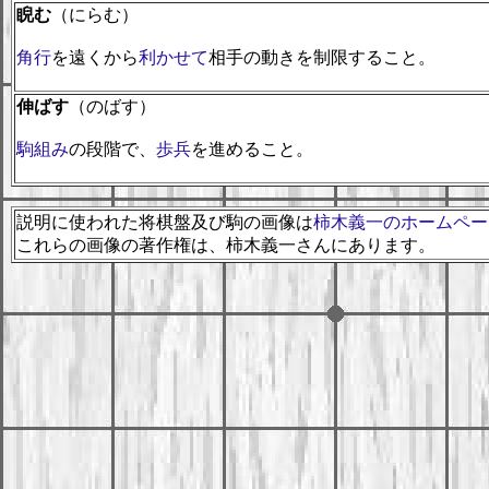
睨む
（にらむ）
角行
を遠くから
利かせて
相手の動きを制限すること。
伸ばす
（のばす）
駒組み
の段階で、
歩兵
を進めること。
説明に使われた将棋盤及び駒の画像は
柿木義一のホームペー
これらの画像の著作権は、柿木義一さんにあります。