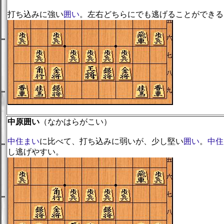
打ち込みに強い
囲い
。左右どちらにでも逃げることができる
中原囲い
（なかはらがこい）
中住まい
に比べて、打ち込みに弱いが、少し堅い
囲い
。
中住
し逃げやすい。