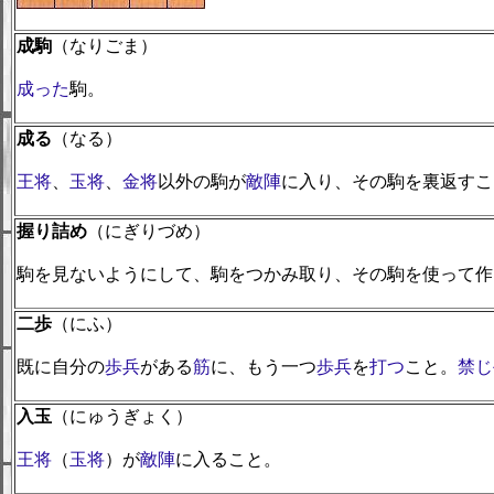
成駒
（なりごま）
成った
駒。
成る
（なる）
王将
、
玉将
、
金将
以外の駒が
敵陣
に入り、その駒を裏返すこ
握り詰め
（にぎりづめ）
駒を見ないようにして、駒をつかみ取り、その駒を使って作
二歩
（にふ）
既に自分の
歩兵
がある
筋
に、もう一つ
歩兵
を
打つ
こと。
禁じ
入玉
（にゅうぎょく）
王将
（
玉将
）が
敵陣
に入ること。