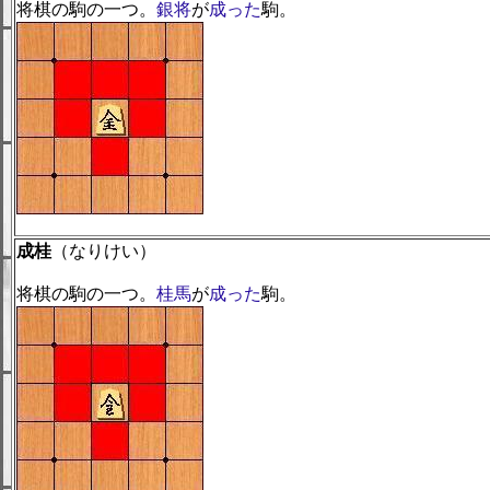
将棋の駒の一つ。
銀将
が
成った
駒。
成桂
（なりけい）
将棋の駒の一つ。
桂馬
が
成った
駒。