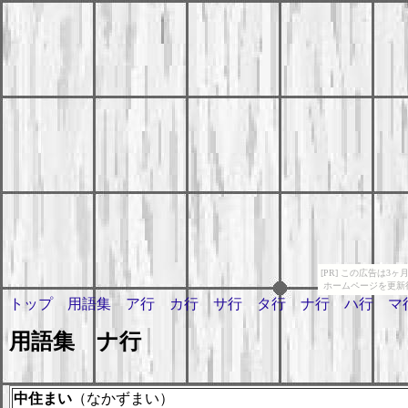
[PR] この広告は
ホームページを更新
トップ
用語集
ア行
カ行
サ行
タ行
ナ行
ハ行
マ
用語集 ナ行
中住まい
（なかずまい）