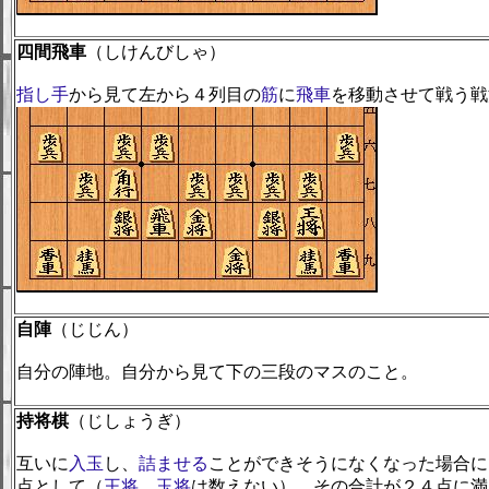
四間飛車
（しけんびしゃ）
指し手
から見て左から４列目の
筋
に
飛車
を移動させて戦う戦
自陣
（じじん）
自分の陣地。自分から見て下の三段のマスのこと。
持将棋
（じしょうぎ）
互いに
入玉
し、
詰ませる
ことができそうになくなった場合に
点として（
王将
、
玉将
は数えない）、その合計が２４点に満