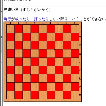
筋違い角
（すじちがいかく）
角行
が
成ったり
、
打ったり
しない限り、いくことができない