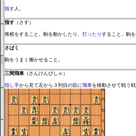
指す
人。
指す
（さす）
将棋をすること。駒を動かしたり、
打ったり
すること。駒を
さばく
駒をうまく働かせること。
三間飛車
（さんけんびしゃ）
指し手
から見て左から３列目の
筋
に
飛車
を移動させて戦う戦