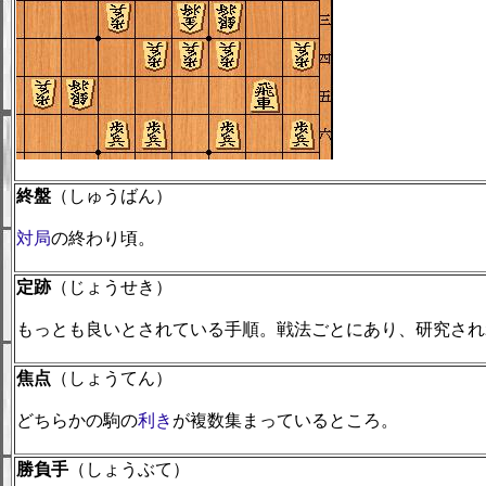
終盤
（しゅうばん）
対局
の終わり頃。
定跡
（じょうせき）
もっとも良いとされている手順。戦法ごとにあり、研究され
焦点
（しょうてん）
どちらかの駒の
利き
が複数集まっているところ。
勝負手
（しょうぶて）