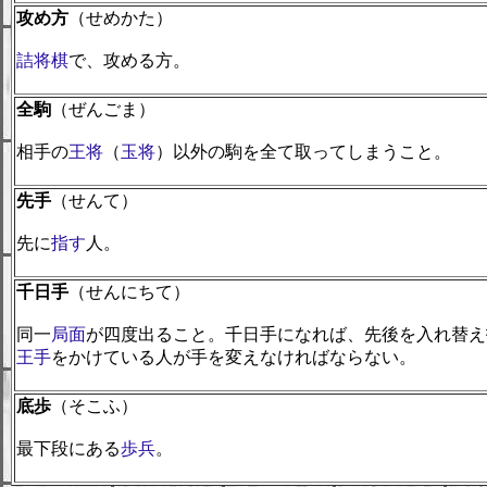
攻め方
（せめかた）
詰将棋
で、攻める方。
全駒
（ぜんごま）
相手の
王将
（
玉将
）以外の駒を全て取ってしまうこと。
先手
（せんて）
先に
指す
人。
千日手
（せんにちて）
同一
局面
が四度出ること。千日手になれば、先後を入れ替え
王手
をかけている人が手を変えなければならない。
底歩
（そこふ）
最下段にある
歩兵
。