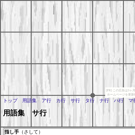
[PR] この広告は
ホームページを更新
トップ
用語集
ア行
カ行
サ行
タ行
ナ行
ハ行
マ
用語集 サ行
指し手
（さして）