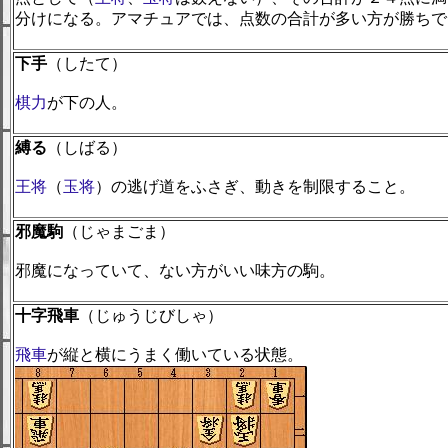
分けになる。アマチュアでは、点数の合計が多い方が勝ちで
下手
（したて）
棋力
が下の人。
縛る
（しばる）
王将
（
玉将
）の逃げ道をふさぎ、動きを制限すること。
邪魔駒
（じゃまごま）
邪魔になっていて、ない方がいい味方の駒。
十字飛車
（じゅうじびしゃ）
飛車
が縦と横にうまく働いている状態。