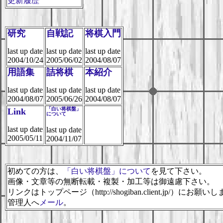
更新履歴
研究
自戦記
将棋入門
last up date
last up date
last up date
2004/10/24
2005/06/02
2004/08/07
用語集
詰将棋
本紹介
last up date
last up date
last up date
2004/08/07
2005/06/26
2004/08/07
「白い将棋盤」
Link
について
last up date
last up date
2005/05/11
2004/11/07
初めての方は、
「白い将棋盤」について
を見て下さい。
画像・文章等の無断転載・複製・加工等は御遠慮下さい。
リンクはトップページ（http://shogiban.client.jp/）にお願い
管理人へ
メール
。