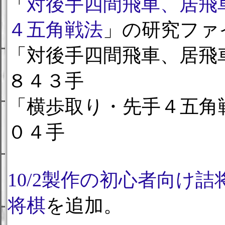
「
対後手四間飛車、居飛
４五角戦法
」の研究ファ
「対後手四間飛車、居飛
８４３手
「横歩取り・先手４五角
０４手
10/2製作の初心者向け詰
将棋
を追加。