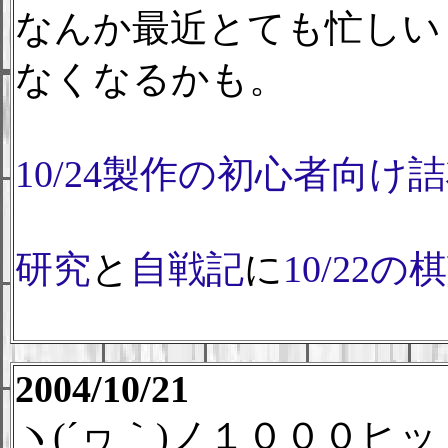
なんか最近とても忙しい
なくなるかも。
10/24製作の初心者向け
研究
と
自戦記
に
10/22の
2004/10/21
ヽ(´ヮ｀)ノ１０００ヒ