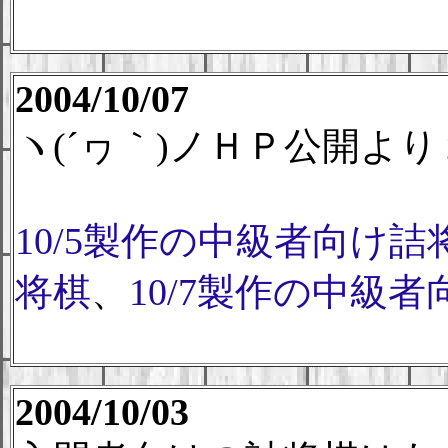
2004/10/07
ヽ(´ヮ｀)ノＨＰ公開よ
10/5製作の中級者向け詰
将棋
、
10/7製作の中級
2004/10/03